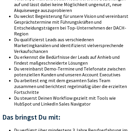
auf und lässt dabei keine Möglichkeit ungenutzt, neue
Akquisewege auszuprobieren
Du weckst Begeisterung für unsere Vision und vereinbarst
Gesprächstermine mit Führungskräften und
Entscheidungsträgern bei Top-Unternehmen der DACH-
Region
Du qualifizierst Leads aus verschiedenen
Marketingkanälen und identifizierst vielversprechende
Verkaufschancen
Du erkennst die Bedürfnisse der Leads auf Anhieb und
findest maßgeschneiderte Lösungen
Du vereinbarst Demo-Termine und Telefonate zwischen
potenziellen Kunden und unseren Account Executives
Du arbeitest eng mit dem gesamten Sales Team
zusammen und berichtest regelmäßig über die erzielten
Fortschritte
Du steuerst Deinen Workflow gezielt mit Tools wie
HubSpot und LinkedIn Sales Navigator
Das bringst Du mit:
Du verfügst über mindestens 3 Jahre Berufserfahrung im